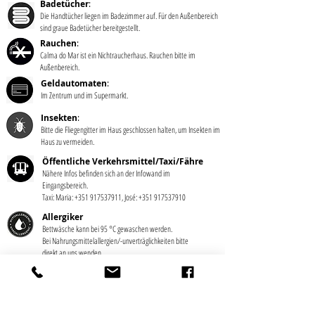
Badetücher
:
Die Handtücher liegen im Badezimmer auf. Für den Außenbereich
sind graue Badetücher bereitgestellt.
Rauchen
:
Calma do Mar ist ein Nichtraucherhaus. Rauchen bitte im
Außenbereich.
Geldautomaten
:
Im Zentrum und im Supermarkt.
Insekten
:
Bitte die Fliegengitter im Haus geschlossen halten, um Insekten im
Haus zu vermeiden.
Öffentliche Verkehrsmittel/Taxi/Fähre
Nähere Infos befinden sich an der Infowand im
Eingangsbereich.
Taxi: Maria:
+351 917537911
, José:
+351 917537910
Allergiker
Bettwäsche kann bei 95 °C gewaschen werden.
Bei Nahrungsmittelallergien/-unverträglichkeiten bitte
direkt an uns wenden.
Abfalltrennung
Als umweltbewusste Unterkunft achten wir auf
Abfalltrennung. Hierfür steht eine zentrale Sammelstelle in
der Küche zur Verfügung.