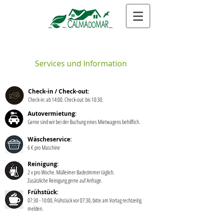
Services und Information
Check-in / Check-out
:
Check-in: ab 14:00. Check-out: bis 10:30.
Autovermietung
:
Gerne sind wir bei der Buchung eines Mietwagens behilflich.
Wäscheservice
:
6 € pro Maschine
Reinigung
:
2 x pro Woche. Mülleimer Badezimmer täglich.
Zusätzliche Reinigung gerne auf Anfrage.
Frühstück
:
07:30 - 10:00, Frühstück vor 07:30, bitte am Vortag rechtzeitig
melden.