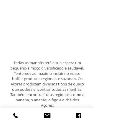
Todas as manhãs terá a sua espera um
pequeno-almoço diversificado e saudável.
Tentamos ao máximo incluir no nosso
buffet produtos regionais e sazonais. Os
Açores produzem diversos tipos de queijo
que poderá encontrar todas as manhãs.
Também encontra frutas regionais como a
banana, o ananás, o figo e o chá dos
Açores.
“Uma casa longe de casa” é a nossa
filosofia