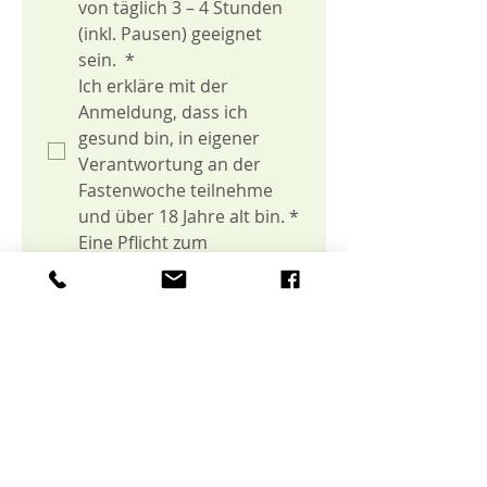
von täglich 3 – 4 Stunden 
(inkl. Pausen) geeignet 
sein. 
*
Ich erkläre mit der 
Anmeldung, dass ich 
gesund bin, in eigener 
Verantwortung an der 
Fastenwoche teilnehme 
und über 18 Jahre alt bin.
*
Eine Pflicht zum 
Einschreiten des 
Veranstalters besteht nur 
dann, wenn die fehlende 
Eignung offensichtlich ist. 
Der Teilnehmer hat keinen 
Anspruch auf 
Rücksichtnahme, die eine 
Beeinträchtigung des 
Verlaufs der 