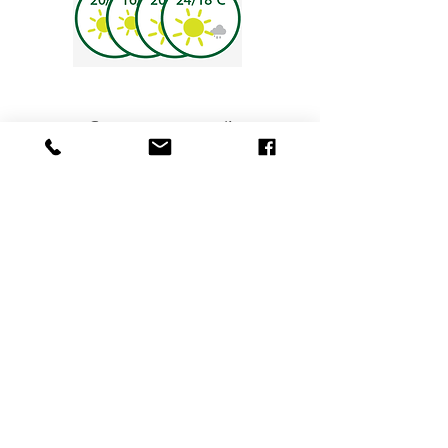
Contacte-nos aqui!
© 2020 Calma do Mar - Legal Registration n° RRAL 210 / VAT: PT275994830